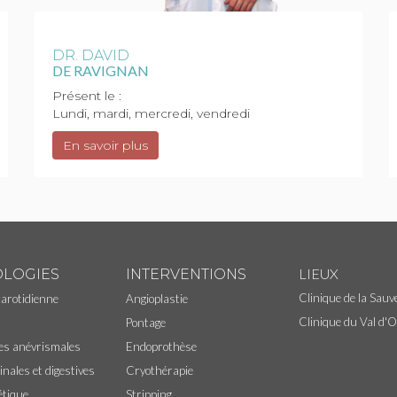
DR. DAVID
DE RAVIGNAN
Présent le :
Lundi, mardi, mercredi, vendredi
En savoir plus
LIEUX
OLOGIES
INTERVENTIONS
Clinique de la Sauv
carotidienne
Angioplastie
Clinique du Val d'
Pontage
ies anévrismales
Endoprothèse
inales et digestives
Cryothérapie
étique
Stripping