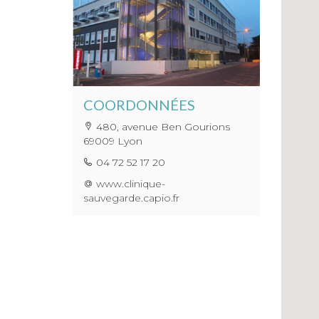
COORDONNÉES
480, avenue Ben Gourions
69009 Lyon
04 72 52 17 20
www.clinique-
sauvegarde.capio.fr