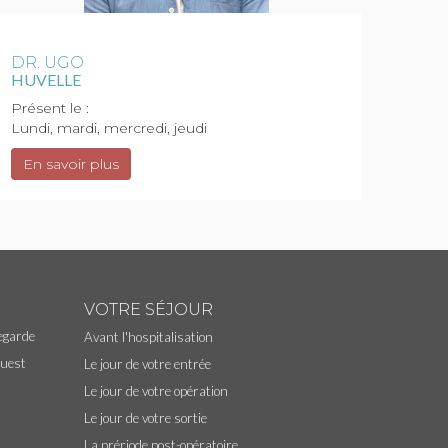
DR. UGO
HUVELLE
Présent le :
Lundi, mardi, mercredi, jeudi
En savoir plus
VOTRE SÉJOUR
egarde
Avant l'hospitalisation
Ouest
Le jour de votre entrée
Le jour de votre opération
Le jour de votre sortie
La prériode post-opératoire