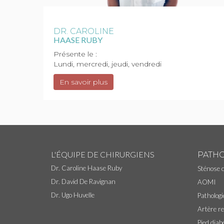
DR. CAROLINE
HAASE RUBY
Présente le :
Lundi, mercredi, jeudi, vendredi
En savoir plus
L'ÉQUIPE DE CHIRURGIENS
PATH
Dr. Caroline Haase Ruby
Sténose 
Dr. David De Ravignan
AOMI
Dr. Ugo Huvelle
Patholog
Artère re
Pied diab