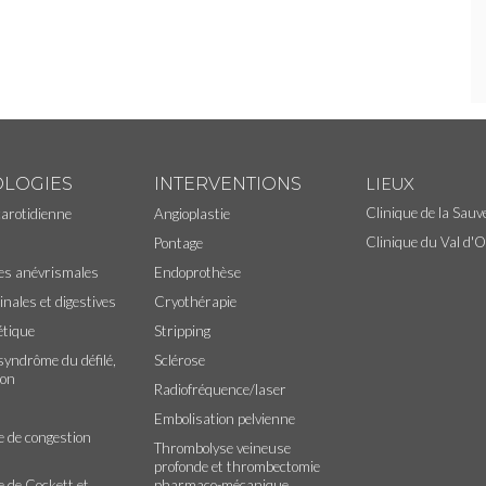
LIEUX
OLOGIES
INTERVENTIONS
Clinique de la Sauv
carotidienne
Angioplastie
Clinique du Val d'
Pontage
ies anévrismales
Endoprothèse
inales et digestives
Cryothérapie
étique
Stripping
syndrôme du défilé,
Sclérose
ion
Radiofréquence/laser
Embolisation pelvienne
 de congestion
Thrombolyse veineuse
profonde et thrombectomie
 de Cockett et
pharmaco-mécanique