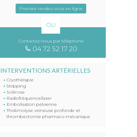
Prendre rendez-vous en ligne
OU
Contactez-nous par téléphone
04 72 52 17 20
INTERVENTIONS ARTÉRIELLES
Cryothérapie
Stripping
Sclérose
Radiofréquence/laser
Embolisation pelvienne
Thobmolyse veineuse profonde et
thrombectomie pharmaco-mécanique