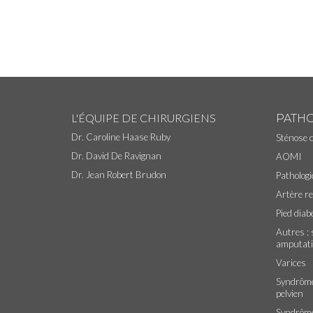
L'ÉQUIPE DE CHIRURGIENS
PATH
Dr. Caroline Haase Ruby
Sténose 
Dr. David De Ravignan
AOMI
Dr. Jean Robert Brudon
Patholog
Artère re
Pied diab
Autres : 
amputat
Varices
Syndrôme
pelvien
Syndrôme