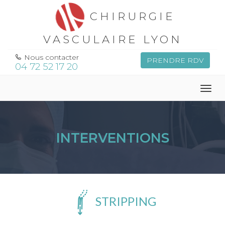
CHIRURGIE
VASCULAIRE LYON
Nous contacter
PRENDRE RDV
04 72 52 17 20
Togg
navig
INTERVENTIONS
STRIPPING