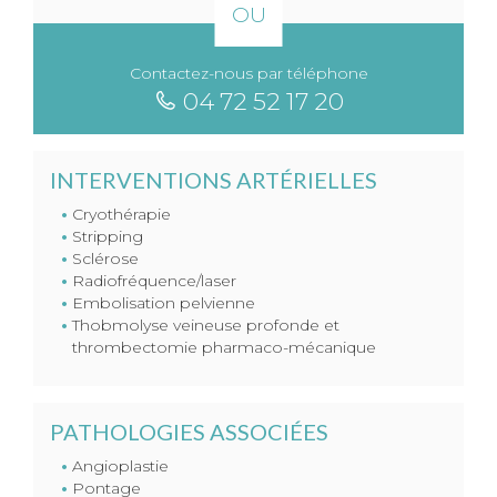
OU
Contactez-nous par téléphone
04 72 52 17 20
INTERVENTIONS ARTÉRIELLES
Cryothérapie
Stripping
Sclérose
Radiofréquence/laser
Embolisation pelvienne
Thobmolyse veineuse profonde et
thrombectomie pharmaco-mécanique
PATHOLOGIES ASSOCIÉES
Angioplastie
Pontage