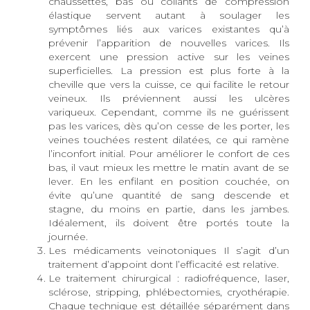
chaussettes, bas ou collants de compression
élastique servent autant à soulager les
symptômes liés aux varices existantes qu’à
prévenir l’apparition de nouvelles varices. Ils
exercent une pression active sur les veines
superficielles. La pression est plus forte à la
cheville que vers la cuisse, ce qui facilite le retour
veineux. Ils préviennent aussi les ulcères
variqueux. Cependant, comme ils ne guérissent
pas les varices, dès qu’on cesse de les porter, les
veines touchées restent dilatées, ce qui ramène
l’inconfort initial. Pour améliorer le confort de ces
bas, il vaut mieux les mettre le matin avant de se
lever. En les enfilant en position couchée, on
évite qu’une quantité de sang descende et
stagne, du moins en partie, dans les jambes.
Idéalement, ils doivent être portés toute la
journée.
Les médicaments veinotoniques Il s’agit d’un
traitement d’appoint dont l’efficacité est relative.
Le traitement chirurgical : radiofréquence, laser,
sclérose, stripping, phlébectomies, cryothérapie.
Chaque technique est détaillée séparément dans