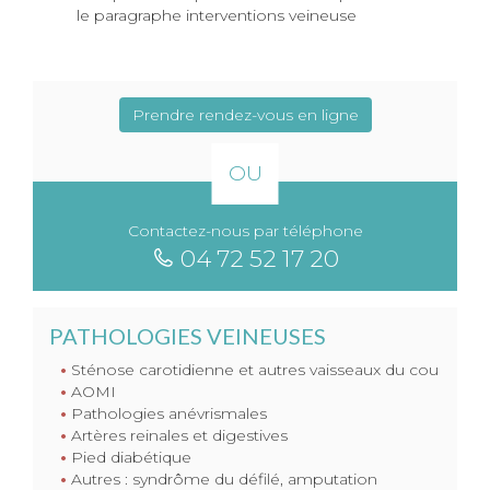
le paragraphe interventions veineuse
Prendre rendez-vous en ligne
OU
Contactez-nous par téléphone
04 72 52 17 20
PATHOLOGIES VEINEUSES
Sténose carotidienne et autres vaisseaux du cou
AOMI
Pathologies anévrismales
Artères reinales et digestives
Pied diabétique
Autres : syndrôme du défilé, amputation